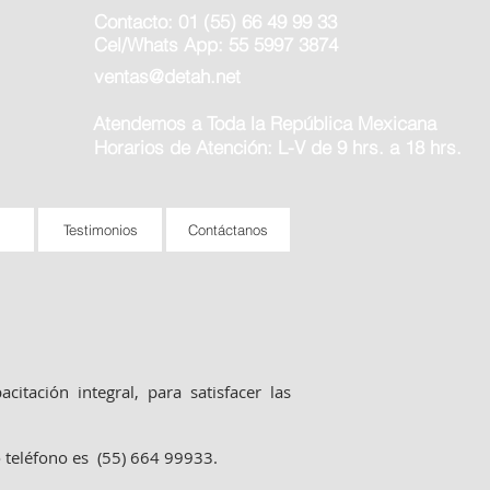
Contacto: 01 (55) 66 49 99 33
Cel/Whats App: 55 5997 3874
ventas@detah.net
Atendemos a Toda la República Mexicana
Horarios de Atención: L-V de 9 hrs. a 18 hrs.
s
Testimonios
Contáctanos
tación integral, para satisfacer las
o teléfono es (55) 664 99933.